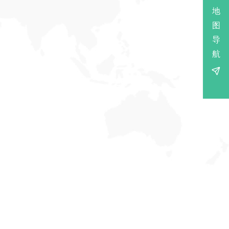
地
图
导
航
