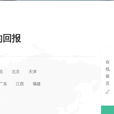
的回报
在
线
北
北京
天津
留
言
广东
江西
福建
