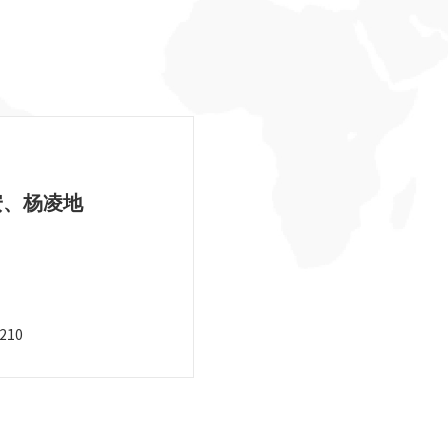
安、杨凌地
10