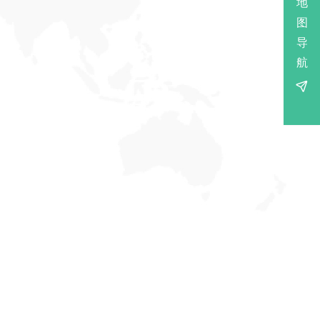
地
图
导
航
