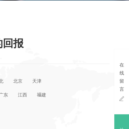
的回报
在
线
北
北京
天津
留
言
广东
江西
福建
