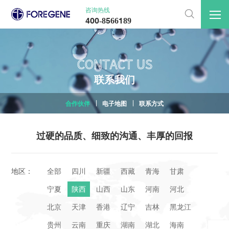
咨询热线

400-8566189
CONTACT US
联
系
我
们
合作伙伴
电子地图
联系方式
过硬的品质、细致的沟通、丰厚的回报
地区：
全部
四川
新疆
西藏
青海
甘肃
宁夏
陕西
山西
山东
河南
河北
北京
天津
香港
辽宁
吉林
黑龙江
贵州
云南
重庆
湖南
湖北
海南