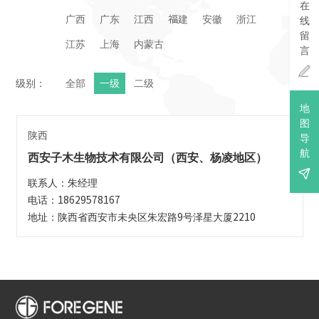
在
广西
广东
江西
福建
安徽
浙江
线
留
江苏
上海
内蒙古
言

级别：
全部
一级
二级
地
图
陕西
导
航
西安子木生物技术有限公司（西安、杨凌地区）

联系人：朱经理
电话：18629578167
地址：陕西省西安市未央区朱宏路9号泽星大厦2210