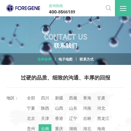
咨询热线

400-8566189
CONTACT US
联
系
我
们
合作伙伴
电子地图
联系方式
过硬的品质、细致的沟通、丰厚的回报
地区：
全部
四川
新疆
西藏
青海
甘肃
宁夏
陕西
山西
山东
河南
河北
北京
天津
香港
辽宁
吉林
黑龙江
贵州
云南
重庆
湖南
湖北
海南