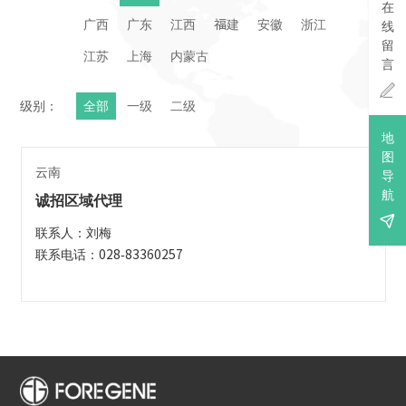
在
广西
广东
江西
福建
安徽
浙江
线
留
江苏
上海
内蒙古
言

级别：
全部
一级
二级
地
图
云南
导
航
诚招区域代理

联系人：刘梅
联系电话：028-83360257