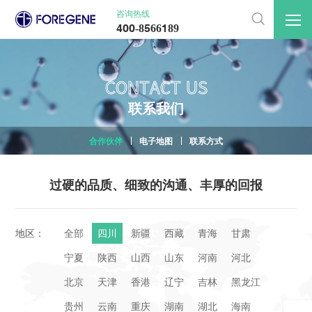
咨询热线

400-8566189
CONTACT US
联
系
我
们
合作伙伴
电子地图
联系方式
过硬的品质、细致的沟通、丰厚的回报
地区：
全部
四川
新疆
西藏
青海
甘肃
宁夏
陕西
山西
山东
河南
河北
北京
天津
香港
辽宁
吉林
黑龙江
贵州
云南
重庆
湖南
湖北
海南