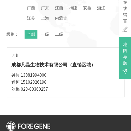
在
广西
广东
江西
福建
安徽
浙江
线
留
江苏
上海
内蒙古
言

级别：
全部
一级
二级
地
图
四川
导
航
成都凡晶生物技术有限公司（直销区域）

钟伟 13881994000
程柯 15102826198
刘梅 028-83360257
地址：成都市温江区永宁镇八一路北段18号三医创新中心A
区D2栋