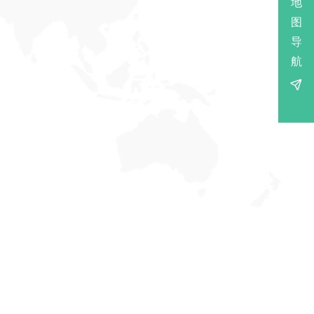
地
图
导
航
