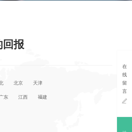
的回报
在
线
北
北京
天津
留
言
广东
江西
福建
