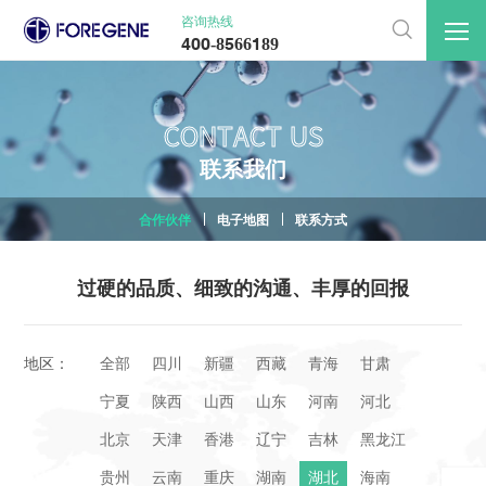
咨询热线

400-8566189
CONTACT US
联
系
我
们
合作伙伴
电子地图
联系方式
过硬的品质、细致的沟通、丰厚的回报
地区：
全部
四川
新疆
西藏
青海
甘肃
宁夏
陕西
山西
山东
河南
河北
北京
天津
香港
辽宁
吉林
黑龙江
贵州
云南
重庆
湖南
湖北
海南