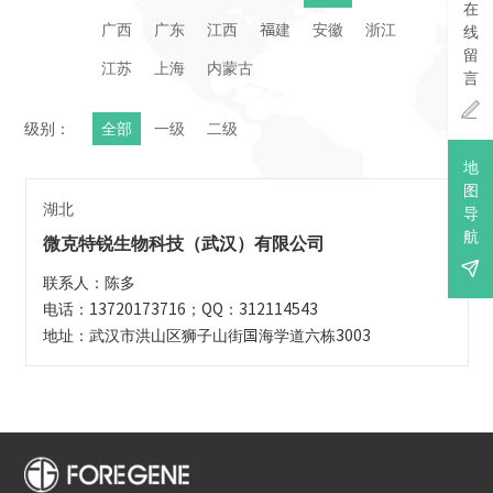
在
广西
广东
江西
福建
安徽
浙江
线
留
江苏
上海
内蒙古
言

级别：
全部
一级
二级
地
图
湖北
导
航
微克特锐生物科技（武汉）有限公司

联系人：陈多
电话：13720173716；QQ：312114543
地址：武汉市洪山区狮子山街国海学道六栋3003