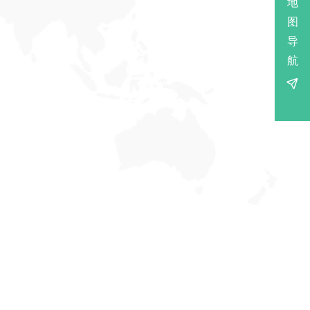
地
图
导
航
