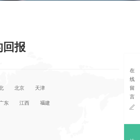
的回报
在
线
北
北京
天津
留
言
广东
江西
福建
