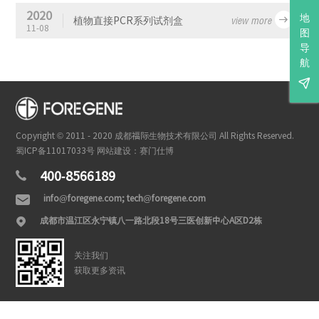
2020
地
view more

植物直接PCR系列试剂盒
11-08
图
导
航

Copyright © 2011 - 2020 成都福际生物技术有限公司 All Rights Reserved.
蜀ICP备11017033号
网站建设：赛门仕博
400-8566189

info@foregene.com; tech@foregene.com

成都市温江区永宁镇八一路北段18号三医创新中心A区D2栋

关注我们
获取更多资讯