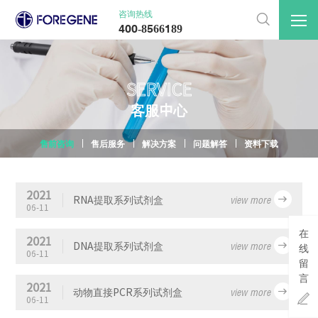
咨询热线

400-8566189
SERVICE
客
服
中
心
售前咨询
售后服务
解决方案
问题解答
资料下载
2021
view more

RNA提取系列试剂盒
06-11
在
2021
view more

DNA提取系列试剂盒
线
06-11
留
言
2021
view more

动物直接PCR系列试剂盒

06-11