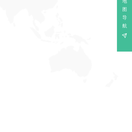
地
图
导
航
