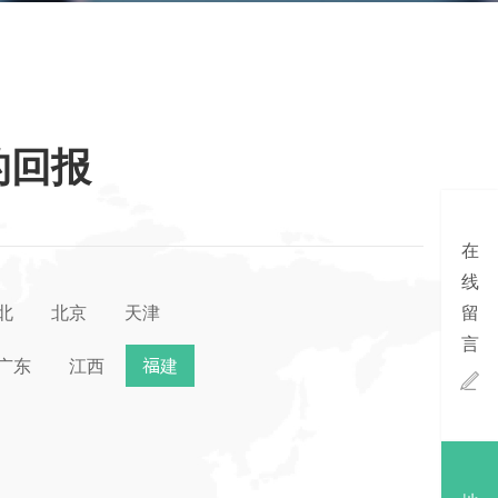
的回报
在
线
北
北京
天津
留
言
广东
江西
福建
