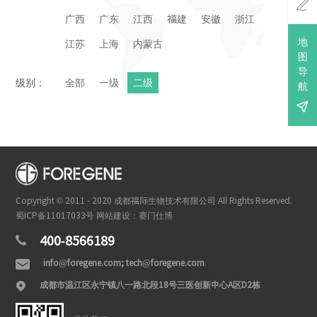

广西
广东
江西
福建
安徽
浙江
地
江苏
上海
内蒙古
图
导
级别：
全部
一级
二级
航

Copyright © 2011 - 2020 成都福际生物技术有限公司 All Rights Reserved.
蜀ICP备11017033号
网站建设：赛门仕博
400-8566189

info@foregene.com; tech@foregene.com

成都市温江区永宁镇八一路北段18号三医创新中心A区D2栋
