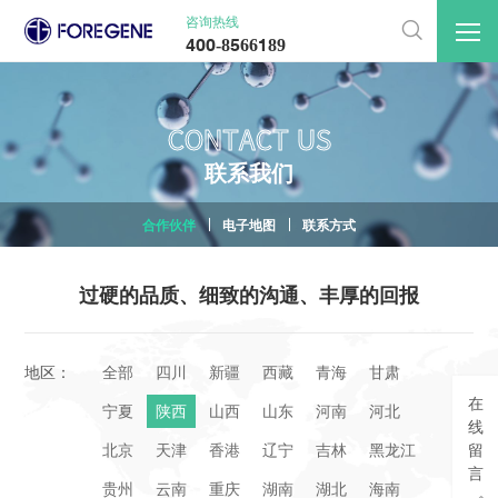
咨询热线

400-8566189
CONTACT US
联
系
我
们
合作伙伴
电子地图
联系方式
过硬的品质、细致的沟通、丰厚的回报
地区：
全部
四川
新疆
西藏
青海
甘肃
在
宁夏
陕西
山西
山东
河南
河北
线
北京
天津
香港
辽宁
吉林
黑龙江
留
言
贵州
云南
重庆
湖南
湖北
海南