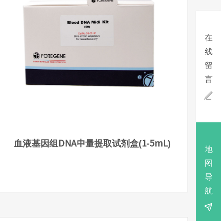
在
线
留
言

血液基因组DNA中量提取试剂盒(1-5mL)
地
图
导
航
