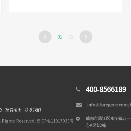
01
02


400-8566189

info@foregene.com;

心
招贤纳士
联系我们
成都市温江区永宁镇八一

ights Reserved.
蜀ICP备11017033号
心A区D2栋