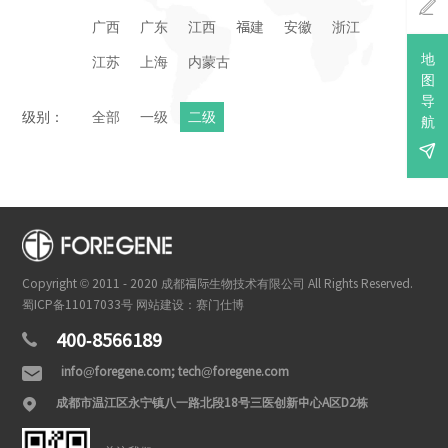

广西
广东
江西
福建
安徽
浙江
地
江苏
上海
内蒙古
图
导
级别：
全部
一级
二级
航

Copyright © 2011 - 2020 成都福际生物技术有限公司 All Rights Reserved.
蜀ICP备11017033号
网站建设：赛门仕博
400-8566189

info@foregene.com; tech@foregene.com

成都市温江区永宁镇八一路北段18号三医创新中心A区D2栋
