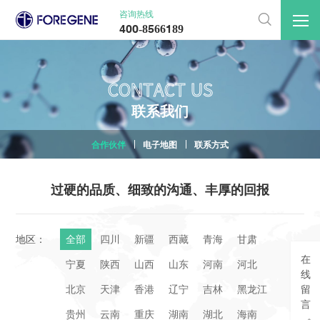
咨询热线

400-8566189
CONTACT US
联
系
我
们
合作伙伴
电子地图
联系方式
过硬的品质、细致的沟通、丰厚的回报
地区：
全部
四川
新疆
西藏
青海
甘肃
在
宁夏
陕西
山西
山东
河南
河北
线
北京
天津
香港
辽宁
吉林
黑龙江
留
言
贵州
云南
重庆
湖南
湖北
海南