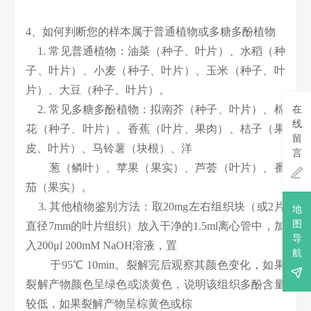
4、如何判断您的样本属于普通植物或多糖多酚植物
1. 常见普通植物：油菜（种子、叶片）、水稻（种
子、叶片）、小麦（种子、叶片）、玉米（种子、叶
片）、大豆（种子、叶片）。
2. 常见多糖多酚植物：拟南芥（种子、叶片）、棉
在
线
花（种子、叶片）、香蕉（叶片、果肉）、桔子（果
留
皮、叶片）、马铃薯（块根）、洋
言
葱（鳞叶）、苹果（果实）、芦荟（叶片）、番

茄（果实）。
3. 其他植物鉴别方法：取20mg左右组织块（或2片
地
图
直径7mm的叶片组织）放入干净的1.5ml离心管中，加
导
入200μl 200mM NaOH溶液，置
航
于95
℃
10min。裂解完后观察其颜色变化，如果

裂解产物颜色呈绿色或淡黄色，说明该组织多酚含量
较低，如果裂解产物呈棕黄色或棕