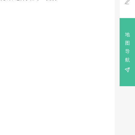

地
图
导
航
