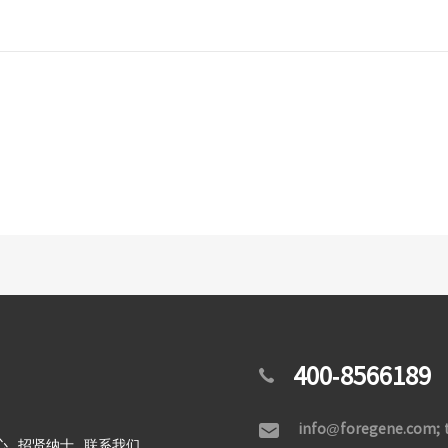
400-8566189

info@foregene.com;

心
招贤纳士
联系我们